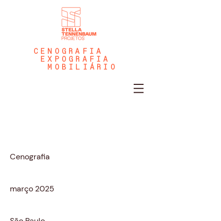
CENOGRAFIA
EXPOGRAFIA
MOBILIÁRIO
LIV
Tipo de projeto
Cenografia
Data
março 2025
Local
São Paulo