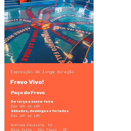
Exposição de longa duração
Frevo Vivo!
Paço do Frevo
De terça a sexta-feira
Das 10h às 18h
Sábados, domingos e feriados
Das 10h às 19h
Avenida Paulista, 52
Bela Vista – São Paulo - SP