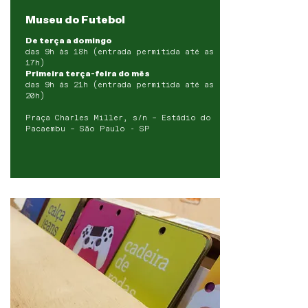
Museu do Futebol
De terça a domingo
das 9h às 18h (entrada permitida até as
17h)
Primeira terça-feira do mês
das 9h ás 21h (entrada permitida até as
20h)
Praça Charles Miller, s/n – Estádio do
Pacaembu – São Paulo - SP