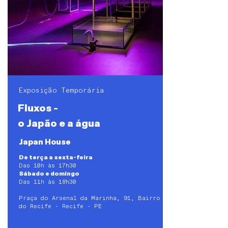
Exposição Temporária
Fluxos -
o Japão e a água
Japan House
De terça a sexta-feira
Das 10h às 17h30
Sábado e domingo
Das 11h às 18h30
Praça do Arsenal da Marinha, 91, Bairro
do Recife - Recife - PE