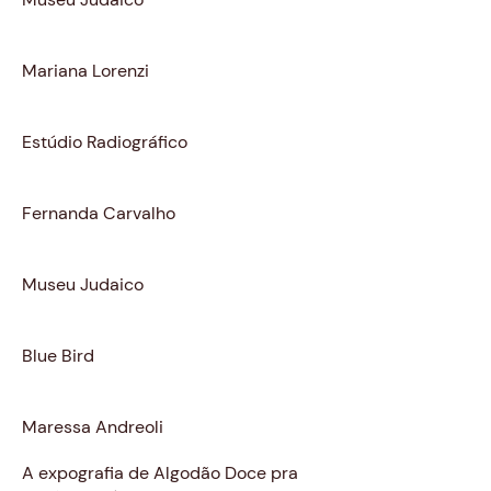
Curadoria
Mariana Lorenzi
Design Gráfico
Estúdio Radiográfico
Light Design
Fernanda Carvalho
Produção
Museu Judaico
Cenotecnia
Blue Bird
Fotos
Maressa Andreoli
A expografia de Algodão Doce pra