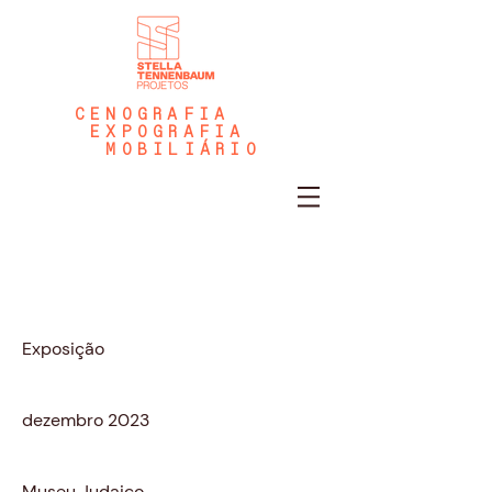
CENOGRAFIA
EXPOGRAFIA
MOBILIÁRIO
De férias com Daniel Azulay
Tipo de projeto
Exposição
Data
dezembro 2023
Local
Museu Judaico